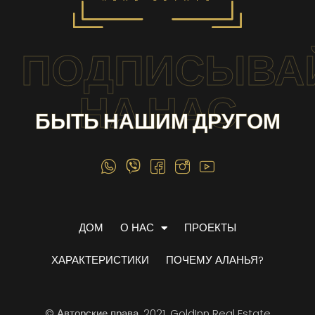
ПОДПИСЫВА
НА НАС
БЫТЬ НАШИМ ДРУГОМ
ДОМ
О НАС
ПРОЕКТЫ
ХАРАКТЕРИСТИКИ
ПОЧЕМУ АЛАНЬЯ?
© Авторские права, 2021, GoldInn Real Estate