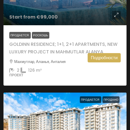
Start from
€99,000
ПРОДАЕТСЯ
РОСКОШЬ
GOLDINN RESIDENCE; 1+1, 2+1 APARTMENTS, NEW
LUXURY PROJECT IN MAHMUTLAR ALANYA
Подробности
Махмутлар, Аланья, Анталия
2
126
m²
ПРОЕКТ
ПРОДАЕТСЯ
ПРОДАНО