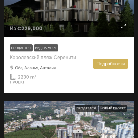
Из
€229,000
ПРОДАЕТСЯ
ВИД НА МОРЕ
Королевский пляж Серенити
Подробности
Оба, Аланья, Анталия
2230
m²
ПРОЕКТ
ПРОДАЕТСЯ
НОВЫЙ ПРОЕКТ