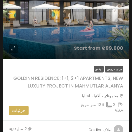
Start from
€99,000
برای فروش
لوکس
GOLDINN RESIDENCE; 1+1, 2+1 APARTMENTS, NEW
LUXURY PROJECT IN MAHMUTLAR ALANYA
محموتلار ، آلانیا ، آنتالیا
2
126
متر مربع
پروژه
جزئیات
2 سال ago
املاک GoldInn