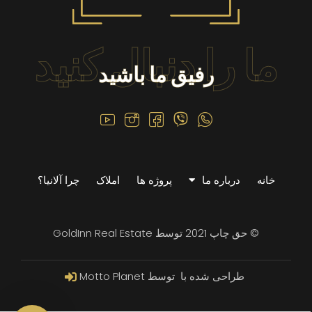
ما را دنبال کنید
رفیق ما باشید
خانه
درباره ما
پروژه ها
املاک
چرا آلانیا؟
© حق چاپ 2021 توسط GoldInn Real Estate
طراحی شده با ️ توسط Motto Planet