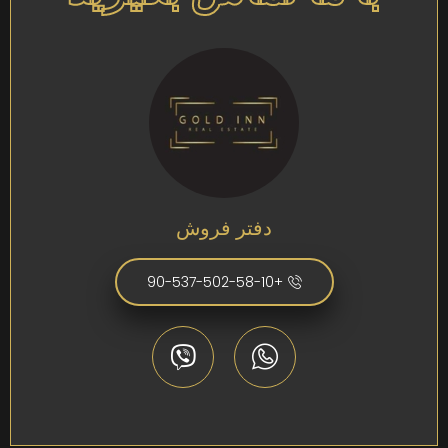
دفتر فروش
+90-537-502-58-10
|
©
مشارکت کنندگان
جزوه
OpenStreetMap