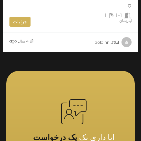
1
1+1
اپارتمان
جزئیات
4 سال ago
املاک GoldInn
ایا داری یک
یک درخواست