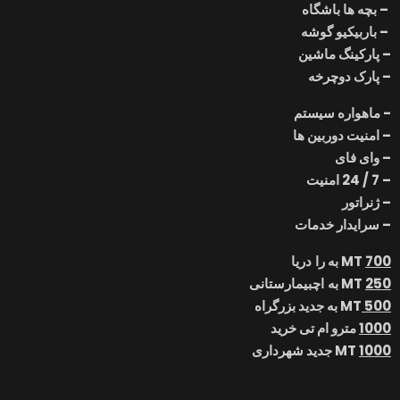
–
بچه ها
باشگاه
–
باربیکیو
گوشه
–
پارکینگ ماشین
– پارک دوچرخه
- ماهواره
سیستم
–
امنیت
دوربین ها
–
وای فای
–
7 / 24
امنیت
–
ژنراتور
–
سرایدار
خدمات
700
MT به
را
دریا
250
MT
به
اچ
بیمارستانی
500
MT
به
جدید
بزرگراه
1000
مترو ام تی
خرید
1000
MT جدید
شهرداری