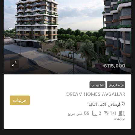
€115,000
برای فروش
منظره دریا
DREAM HOMES AVSALLAR
جزئیات
آوسالار، آلانیا، آنتالیا
1+1
2
59
متر مربع
اپارتمان