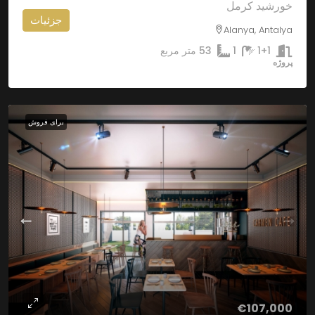
خورشید کرمل
جزئیات
Alanya, Antalya
1+1
1
53
متر مربع
پروژه
برای فروش
€107,000