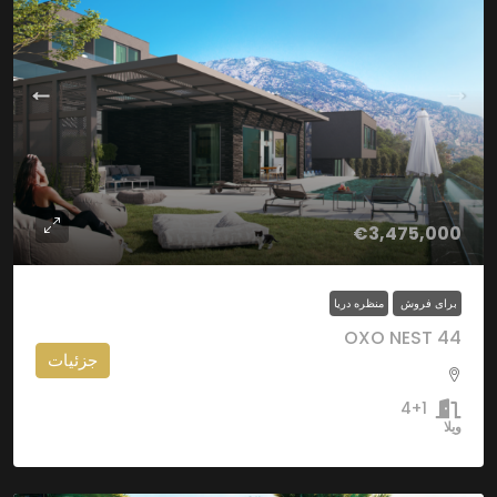
€3,475,000
برای فروش
منظره دریا
OXO NEST 44
جزئیات
4+1
ویلا