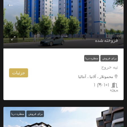
فروخته شده
برای فروش
منظره دریا
تپه خروج
جزئیات
محموتلار ، آلانیا ، آنتالیا
1
1+1
پروژه
برای فروش
منظره دریا