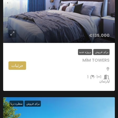
€135,000
برای فروش
پروژه جدید
MİM TOWERS
جزئیات
1
1+1
اپارتمان
برای فروش
منظره دریا