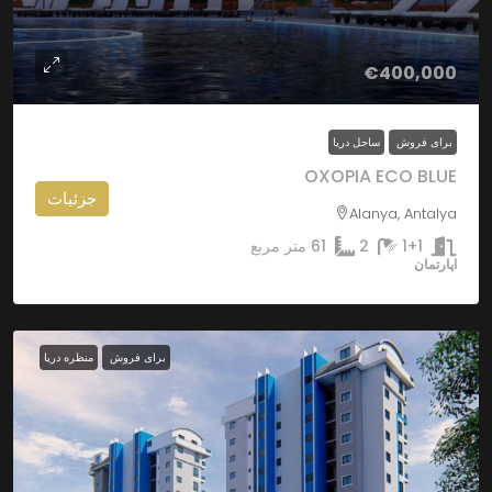
€400,000
برای فروش
ساحل دریا
OXOPIA ECO BLUE
جزئیات
Alanya, Antalya
1+1
2
61
متر مربع
اپارتمان
برای فروش
منظره دریا