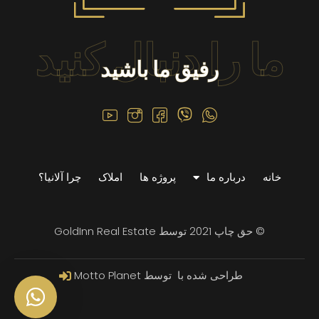
ما را دنبال کنید
رفیق ما باشید
خانه
درباره ما
پروژه ها
املاک
چرا آلانیا؟
© حق چاپ 2021 توسط GoldInn Real Estate
طراحی شده با ️ توسط Motto Planet